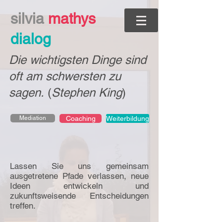
s
ilvia
mathys
dialog
Die wichtigsten Dinge sind
oft am schwersten zu
sagen.
(
Stephen King
)
Mediation
Coaching
Weiterbildung
Lassen Sie uns gemeinsam
ausgetretene Pfade verlassen, neue
Ideen entwickeln und
zukunftsweisende Entscheidungen
treffen.